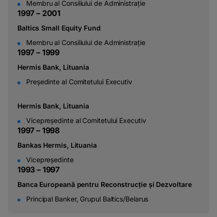
Membru al Consiliului de Administrație
1
9
9
7
–
2
0
0
1
Baltics Small Equity Fund
Membru al Consiliului de Administrație
1
9
9
7
–
1
9
9
9
Hermis Bank, Lituania
Președinte al Comitetului Executiv
Hermis Bank, Lituania
Vicepreședinte al Comitetului Executiv
1
9
9
7
–
1
9
9
8
Bankas Hermis, Lituania
Vicepreședinte
1
9
9
3
–
1
9
9
7
Banca Europeană pentru Reconstrucție și Dezvoltare
Principal Banker, Grupul Baltics/Belarus