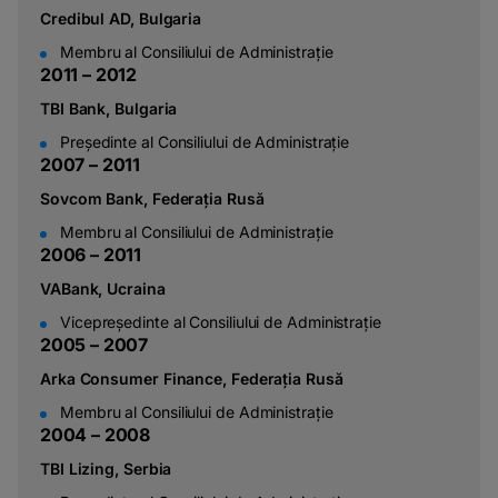
Credibul AD, Bulgaria
Membru al Consiliului de Administrație
2
0
1
1
–
2
0
1
2
TBI Bank, Bulgaria
Președinte al Consiliului de Administrație
2
0
0
7
–
2
0
1
1
Sovcom Bank, Federația Rusă
Membru al Consiliului de Administrație
2
0
0
6
–
2
0
1
1
VABank, Ucraina
Vicepreședinte al Consiliului de Administrație
2
0
0
5
–
2
0
0
7
Arka Consumer Finance, Federația Rusă
Membru al Consiliului de Administrație
2
0
0
4
–
2
0
0
8
TBI Lizing, Serbia