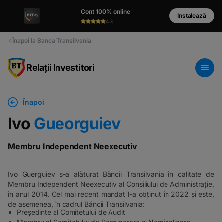
Cont 100% online
Instalează
4.8
Înapoi la Banca Transilvania
Relații Investitori
Înapoi
Ivo
Gueorguiev
Membru Independent Neexecutiv
Ivo Guerguiev s-a alăturat Băncii Transilvania în calitate de
Membru Independent Neexecutiv al Consiliului de Administrație,
în anul 2014. Cel mai recent mandat l-a obținut în 2022 și este,
de asemenea, în cadrul Băncii Transilvania:
Președinte al Comitetului de Audit
Membru al Comitetului de Remunerare și Nominalizare