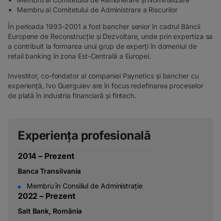
Membru al Comitetului de Administrare a Riscurilor
În perioada 1993-2001 a fost bancher senior în cadrul Băncii
Europene de Reconstrucție și Dezvoltare, unde prin expertiza sa
a contribuit la formarea unui grup de experți în domeniul de
retail banking în zona Est-Centrală a Europei.
Investitor, co-fondator al companiei Paynetics și bancher cu
experiență, Ivo Guerguiev are în focus redefinarea proceselor
de plată în industria financiară și fintech.
Experiența profesională
2
0
1
4
–
P
r
e
z
e
n
t
Banca Transilvania
Membru în Consiliul de Administrație
2
0
2
2
–
P
r
e
z
e
n
t
Salt Bank, România