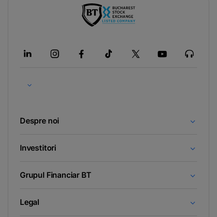
-
opens
in
a
new
tab
Despre noi
Investitori
Grupul Financiar BT
Legal