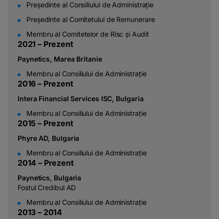
Președinte al Consiliului de Administrație
Președinte al Comitetului de Remunerare
Membru al Comitetelor de Risc și Audit
2
0
2
1
–
P
r
e
z
e
n
t
Paynetics, Marea Britanie
Membru al Consiliului de Administrație
2
0
1
6
–
P
r
e
z
e
n
t
Intera Financial Services ISC, Bulgaria
Membru al Consiliului de Administrație
2
0
1
5
–
P
r
e
z
e
n
t
Phyre AD, Bulgaria
Membru al Consiliului de Administrație
2
0
1
4
–
P
r
e
z
e
n
t
Paynetics, Bulgaria
Fostul Credibul AD
Membru al Consiliului de Administrație
2
0
1
3
–
2
0
1
4