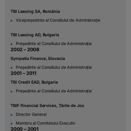
TBI Leasing SA, România
Vicepreședinte al Consiliului de Administrație
TBI Leasing AD, Bulgaria
Președinte al Consiliului de Administrație
2
0
0
2
–
2
0
0
8
Sympatia Finance, Slovacia
Președinte al Consiliului de Administrație
2
0
0
1
–
2
0
1
1
TBI Credit EAD, Bulgaria
Președinte al Consiliului de Administrație
TBIF Financial Services, Țările de Jos
Director General
Membru al Comitetului Executiv
2
0
0
0
–
2
0
0
1