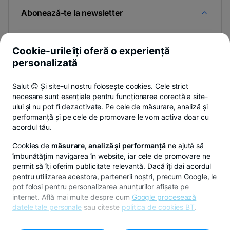
Abonează-te la newsletter
Și afli primul noutățile de pe Newsroom & Blogul BT.
Cookie-urile îți oferă o experiență
personalizată
-
Poți renunța oricând,
vezi detalii
.
Salut 😊 Și site-ul nostru folosește cookies. Cele strict
opens
necesare sunt esențiale pentru funcționarea corectă a site-
in
ului și nu pot fi dezactivate. Pe cele de măsurare, analiză și
a
performanță și pe cele de promovare le vom activa doar cu
- opens in a new tab
- opens in a new ta
-
Privacy Hub
Politica de confidențialitate
Politica de cookies
S
new
acordul tău.
tab
Cookies de
măsurare, analiză și performanță
ne ajută să
îmbunătățim navigarea în website, iar cele de promovare ne
permit să îți oferim publicitate relevantă. Dacă îți dai acordul
pentru utilizarea acestora, partenerii noștri, precum Google, le
© Copyright 2026 Banca Transilvania. Toate drepturile
pot folosi pentru personalizarea anunțurilor afișate pe
rezervate.
internet. Află mai multe despre cum
Google procesează
datele tale personale
sau citeste
politica de cookies BT
.
Pentru personalizarea preferințelor selectează
"
Setari
-