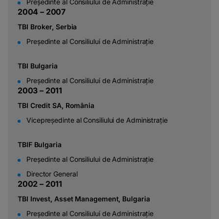
Președinte al Consiliului de Administrație
2
0
0
4
–
2
0
0
7
TBI Broker, Serbia
Președinte al Consiliului de Administrație
TBI Bulgaria
Președinte al Consiliului de Administrație
2
0
0
3
–
2
0
1
1
TBI Credit SA, România
Vicepreședinte al Consiliului de Administrație
TBIF Bulgaria
Președinte al Consiliului de Administrație
Director General
2
0
0
2
–
2
0
1
1
TBI Invest, Asset Management, Bulgaria
Președinte al Consiliului de Administrație